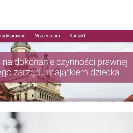
rady prawne
Wzory pism
Kontakt
 na dokonanie czynności prawnej
ego zarządu majątkiem dziecka