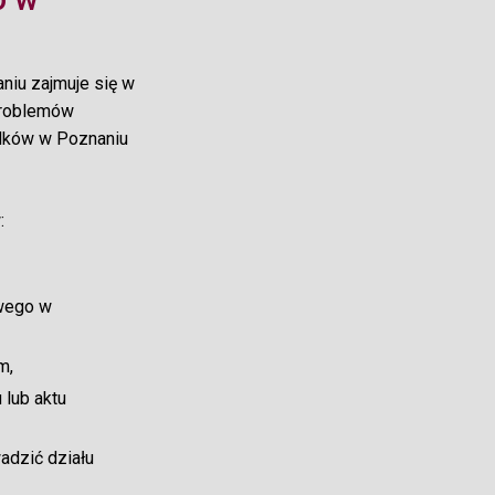
niu zajmuje się w
problemów
adków w Poznaniu
:
owego w
m,
 lub aktu
dzić działu