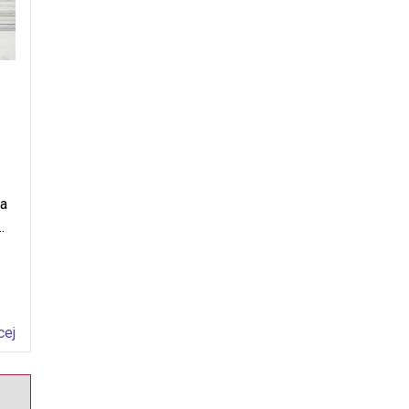
ka
…
cej