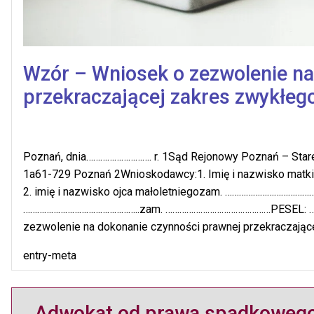
Wzór – Wniosek o zezwolenie na
przekraczającej zakres zwykłeg
Poznań, dnia………………………. r. 1Sąd Rejonowy Poznań – Stare 
1a61-729 Poznań 2Wnioskodawcy:1. Imię i nazwisko m
2. imię i nazwisko ojca małoletniegozam. ……………………………
…………………………………………..zam. ………………………………………PESEL: …
zezwolenie na dokonanie czynności prawnej przekraczające
entry-meta
Adwokat od prawa spadkoweg