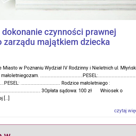
 dokonanie czynności prawnej
o zarządu majątkiem dziecka
Miasto w Poznaniu Wydział IV Rodzinny i Nieletnich ul. Młyńs
atki małoletniegozam. ……………………………………PESEL:………………………………
………PESEL: ………………………………… Rodzice małoletniego :
………………………………… 3Opłata sądowa: 100 zł Wniosek o
j […]
czytaj wię
o w