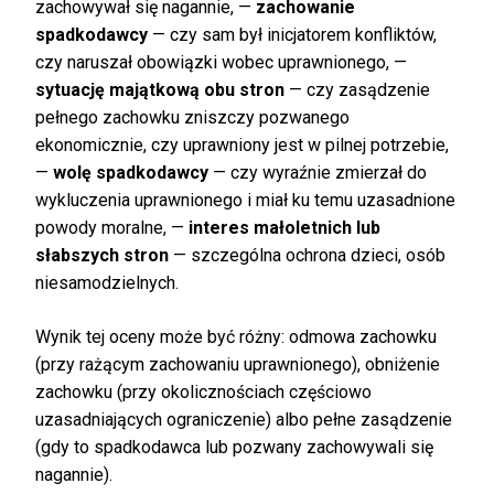
zachowywał się nagannie, —
zachowanie
spadkodawcy
— czy sam był inicjatorem konfliktów,
czy naruszał obowiązki wobec uprawnionego, —
sytuację majątkową obu stron
— czy zasądzenie
pełnego zachowku zniszczy pozwanego
ekonomicznie, czy uprawniony jest w pilnej potrzebie,
—
wolę spadkodawcy
— czy wyraźnie zmierzał do
wykluczenia uprawnionego i miał ku temu uzasadnione
powody moralne, —
interes małoletnich lub
słabszych stron
— szczególna ochrona dzieci, osób
niesamodzielnych.
Wynik tej oceny może być różny: odmowa zachowku
(przy rażącym zachowaniu uprawnionego), obniżenie
zachowku (przy okolicznościach częściowo
uzasadniających ograniczenie) albo pełne zasądzenie
(gdy to spadkodawca lub pozwany zachowywali się
nagannie).