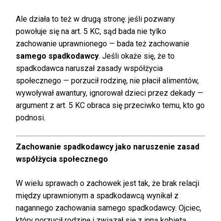
Ale działa to też w drugą stronę: jeśli pozwany
powołuje się na art. 5 KC, sąd bada nie tylko
zachowanie uprawnionego — bada też zachowanie
samego spadkodawcy
. Jeśli okaże się, że to
spadkodawca naruszał zasady współżycia
społecznego — porzucił rodzinę, nie płacił alimentów,
wywoływał awantury, ignorował dzieci przez dekady —
argument z art. 5 KC obraca się przeciwko temu, kto go
podnosi.
Zachowanie spadkodawcy jako naruszenie zasad
współżycia społecznego
W wielu sprawach o zachowek jest tak, że brak relacji
między uprawnionym a spadkodawcą wynikał z
nagannego zachowania samego spadkodawcy. Ojciec,
który porzucił rodzinę i związał się z inną kobietą.