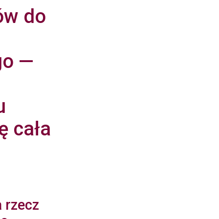
ów do
go —
u
ię cała
 rzecz