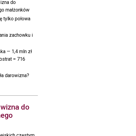
izna do
ego małżonków
ię tylko połowa
zania zachowku i
ka — 1,4 mln zł
bstrat = 716
ała darowizna?
owizna do
nego
iejskich częstym