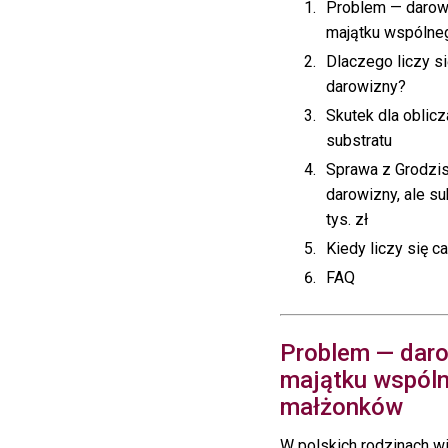
Problem — darow
majątku wspóln
Dlaczego liczy s
darowizny?
Skutek dla oblic
substratu
Sprawa z Grodzis
darowizny, ale su
tys. zł
Kiedy liczy się c
FAQ
Problem — dar
majątku wspól
małżonków
W polskich rodzinach w