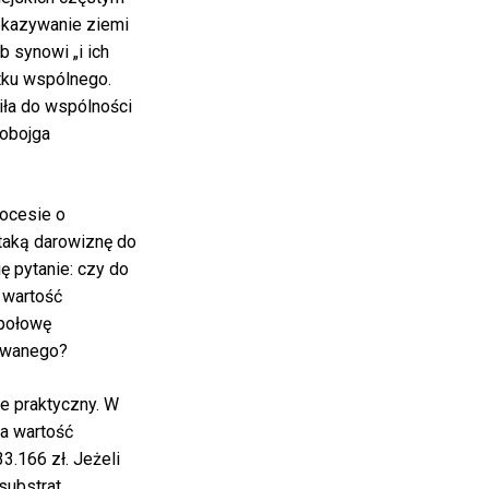
ekazywanie ziemi
b synowi „i ich
tku wspólnego.
ła do wspólności
 obojga
ocesie o
taką darowiznę do
ę pytanie: czy do
 wartość
 połowę
owanego?
e praktyczny. W
a wartość
3.166 zł. Jeżeli
substrat