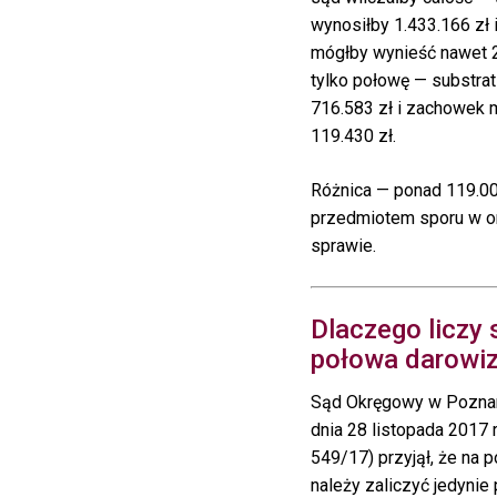
wynosiłby 1.433.166 zł
mógłby wynieść nawet 2
tylko połowę — substra
716.583 zł i zachowek 
119.430 zł.
Różnica — ponad 119.00
przedmiotem sporu w o
sprawie.
Dlaczego liczy s
połowa darowi
Sąd Okręgowy w Poznan
dnia 28 listopada 2017 r
549/17) przyjął, że na
należy zaliczyć jedynie