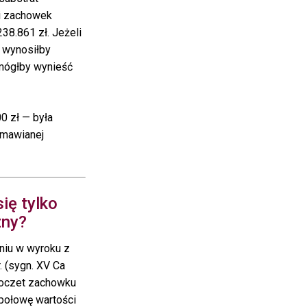
 i zachowek
38.861 zł. Jeżeli
t wynosiłby
mógłby wynieść
0 zł — była
mawianej
ię tylko
zny?
iu w wyroku z
. (sygn. XV Ca
 poczet zachowku
 połowę wartości