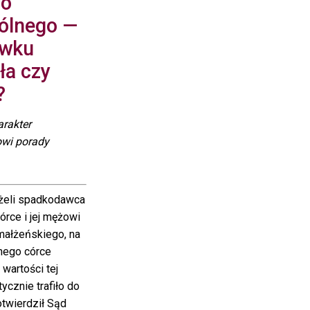
do
ólnego —
owku
ała czy
?
arakter
owi porady
eli spadkodawca
rce i jej mężowi
małżeńskiego, na
nego córce
 wartości tej
ycznie trafiło do
otwierdził Sąd