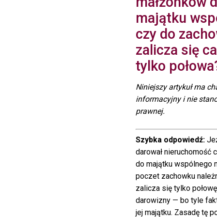
małżonków 
majątku wsp
czy do zach
zalicza się c
tylko połowa
Niniejszy artykuł ma ch
informacyjny i nie stan
prawnej.
Szybka odpowiedź:
Jeż
darował nieruchomość có
do majątku wspólnego 
poczet zachowku należ
zalicza się tylko połowę
darowizny — bo tyle fakt
jej majątku. Zasadę tę p