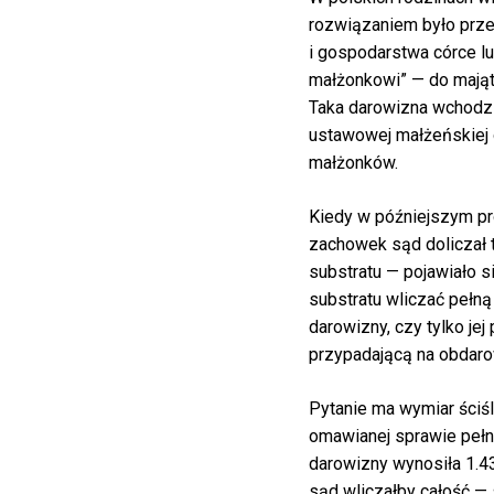
rozwiązaniem było prz
i gospodarstwa córce lu
małżonkowi” — do mają
Taka darowizna wchodzi
ustawowej małżeńskiej
małżonków.
Kiedy w późniejszym pr
zachowek sąd doliczał 
substratu — pojawiało si
substratu wliczać pełną
darowizny, czy tylko jej
przypadającą na obdar
Pytanie ma wymiar ściśl
omawianej sprawie pełn
darowizny wynosiła 1.43
sąd wliczałby całość — 