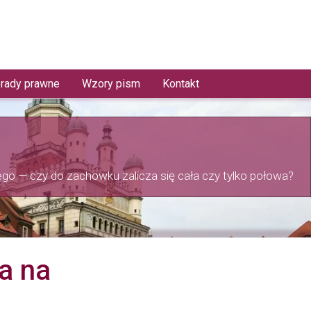
rady prawne
Wzory pism
Kontakt
o — czy do zachowku zalicza się cała czy tylko połowa?
a na