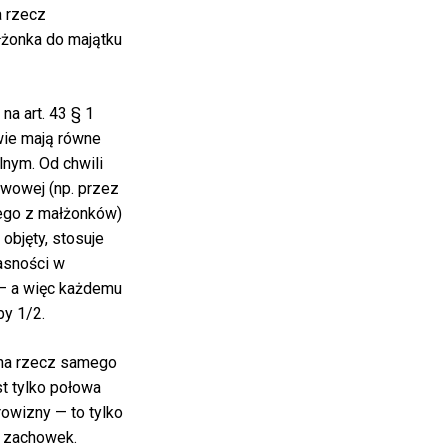
a rzecz
łżonka do majątku
na art. 43 § 1
wie mają równe
lnym. Od chwili
awowej (np. przez
ego z małżonków)
 objęty, stosuje
asności w
— a więc każdemu
y 1/2.
na rzecz samego
st tylko połowa
owizny — to tylko
a zachowek.