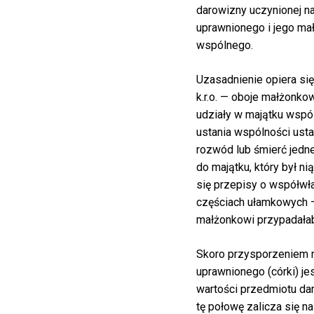
darowizny uczynionej n
uprawnionego i jego ma
wspólnego.
Uzasadnienie opiera się 
k.r.o. — oboje małżonko
udziały w majątku wspó
ustania wspólności ust
rozwód lub śmierć jedn
do majątku, który był nią
się przepisy o współwł
częściach ułamkowych 
małżonkowi przypadałab
Skoro przysporzeniem 
uprawnionego (córki) je
wartości przedmiotu dar
tę połowę zalicza się n