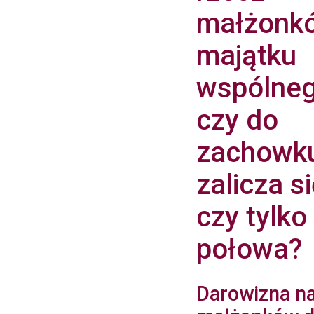
małżonk
majątku
wspólne
czy do
zachowk
zalicza s
czy tylko
połowa?
Darowizna na