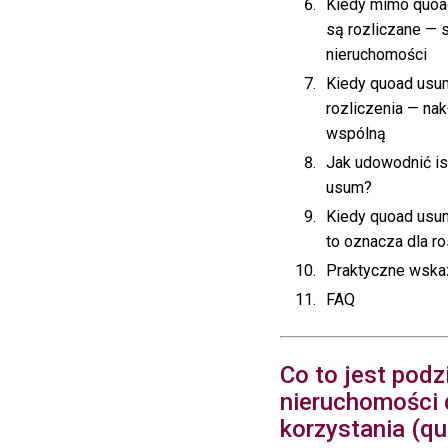
Kiedy mimo quoa
są rozliczane — 
nieruchomości
Kiedy quoad usu
rozliczenia — na
wspólną
Jak udowodnić is
usum?
Kiedy quoad usu
to oznacza dla r
Praktyczne wska
FAQ
Co to jest podz
nieruchomości 
korzystania (q