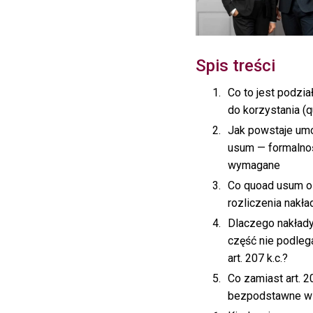
Spis treści
Co to jest podzia
do korzystania (
Jak powstaje um
usum — formalnoś
wymagane
Co quoad usum o
rozliczenia nakł
Dlaczego nakład
część nie podleg
art. 207 k.c.?
Co zamiast art. 2
bezpodstawne w