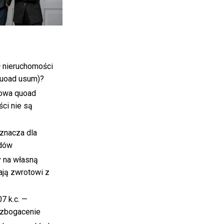
ł nieruchomości
quoad usum)?
owa quoad
ci nie są
znacza dla
adów
y na własną
ają zwrotowi z
07 k.c. —
zbogacenie