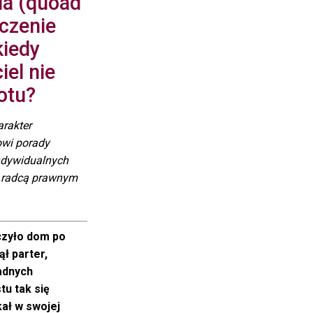
ia (quoad
iczenie
kiedy
iel nie
otu?
arakter
owi porady
ndywidualnych
z radcą prawnym
czyło dom po
ął parter,
adnych
tu tak się
kał w swojej