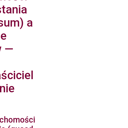
stania
sum) a
ie
w —
ściciel
nie
uchomości