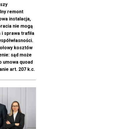
rszy
lny remont
owa instalacja,
bracia nie mogą
i sprawa trafiła
współwłasności.
połowy kosztów
enie: sąd może
o umowa quoad
ie art. 207 k.c.