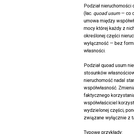
Podział nieruchomości 
(łac.
quoad usum
— co d
umowa między współwła
mocy której każdy z nic
określonej części nieru
wyłączność — bez form
własności.
Podział quoad usum nie
stosunków własnościow
nieruchomość nadal sta
współwłasność. Zmieni
faktycznego korzystani
współwłaściciel korzyst
wydzielonej części, po
związane wyłącznie z t
Typowe przykłady: