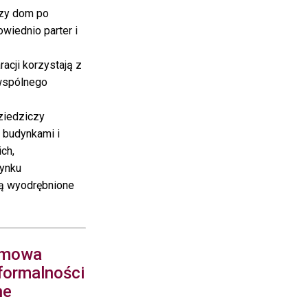
czy dom po
owiednio parter i
acji korzystają z
wspólnego
ziedziczy
 budynkami i
ch,
dynku
ją wyodrębnione
umowa
formalności
ne