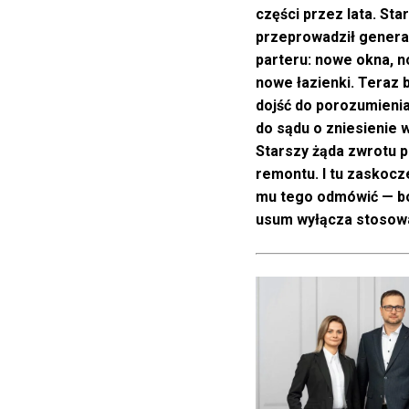
części przez lata. Sta
przeprowadził genera
parteru: nowe okna, n
nowe łazienki. Teraz 
dojść do porozumienia 
do sądu o zniesienie 
Starszy żąda zwrotu 
remontu. I tu zaskocz
mu tego odmówić — b
usum wyłącza stosowan