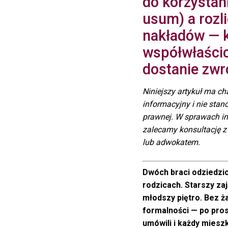
do korzystan
usum) a rozl
nakładów — 
współwłaścic
dostanie zwr
Niniejszy artykuł ma ch
informacyjny i nie stan
prawnej. W sprawach i
zalecamy konsultację 
lub adwokatem.
Dwóch braci odziedzi
rodzicach. Starszy zaj
młodszy piętro. Bez ż
formalności — po pros
umówili i każdy miesz