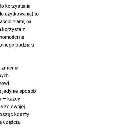
do korzystania
o użytkowania) to
ścicielami, na
h korzysta z
chomości na
alnego podziału
 zmienia
ych:
nowi
a jedynie sposób
a — każdy
a ze swojej
nosząc koszty
ą częścią.