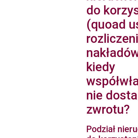
do korzy
(quoad u
rozliczen
nakładó
kiedy
współwła
nie dosta
zwrotu?
Podział nier