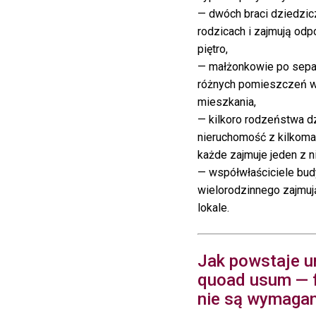
— dwóch braci dziedzi
rodzicach i zajmują odp
piętro,
— małżonkowie po separ
różnych pomieszczeń 
mieszkania,
— kilkoro rodzeństwa d
nieruchomość z kilkoma
każde zajmuje jeden z ni
— współwłaściciele bu
wielorodzinnego zajmu
lokale.
Jak powstaje 
quoad usum — 
nie są wymaga