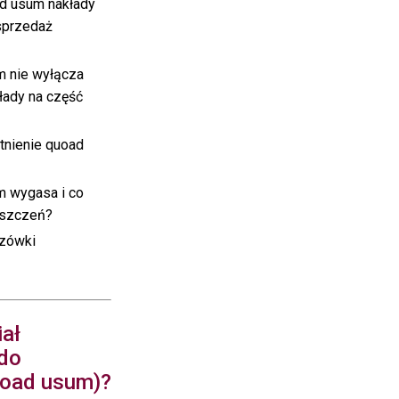
d usum nakłady
sprzedaż
m nie wyłącza
kłady na część
tnienie quoad
m wygasa i co
oszczeń?
zówki
iał
do
uoad usum)?