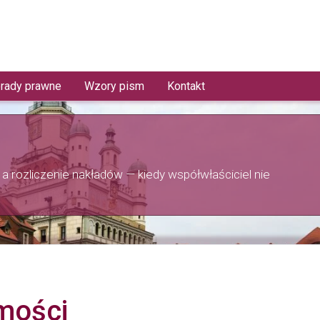
rady prawne
Wzory pism
Kontakt
a rozliczenie nakładów — kiedy współwłaściciel nie
mości