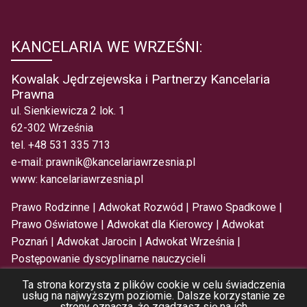
KANCELARIA WE WRZEŚNI:
Kowalak Jędrzejewska i Partnerzy Kancelaria
Prawna
ul. Sienkiewicza 2 lok. 1
62-302 Września
tel.
+48 531 335 713
e-mail:
prawnik@kancelariawrzesnia.pl
www:
kancelariawrzesnia.pl
Prawo Rodzinne
|
Adwokat Rozwód
|
Prawo Spadkowe
|
Prawo Oświatowe
|
Adwokat dla Kierowcy
|
Adwokat
Poznań
|
Adwokat Jarocin
|
Adwokat Września
|
Postępowanie dyscyplinarne nauczycieli
Ta strona korzysta z plików cookie w celu świadczenia
usług na najwyższym poziomie. Dalsze korzystanie ze
© Kowalak Jędrzejewska i Partnerzy
Polityka
strony oznacza, że zgadzasz się na ich