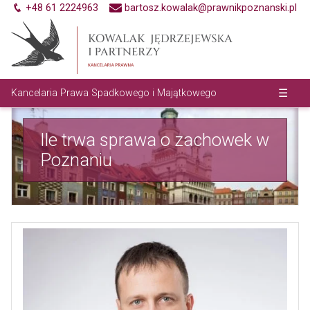
P
+48 61 2224963
bartosz.kowalak@prawnikpoznanski.pl
r
z
e
j
☰
Kancelaria Prawa Spadkowego i Majątkowego
d
ź
d
Ile trwa sprawa o zachowek w
o
Poznaniu
t
r
e
ś
c
i