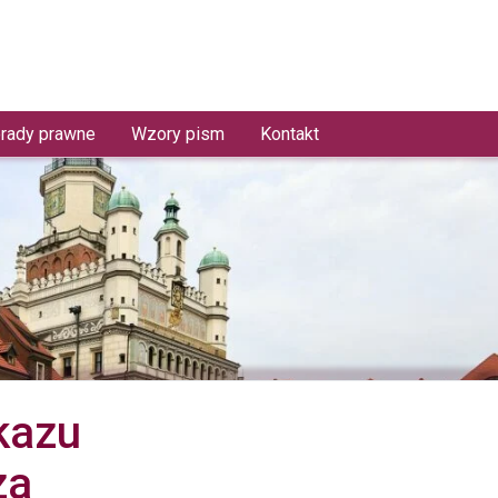
rady prawne
Wzory pism
Kontakt
kazu
za