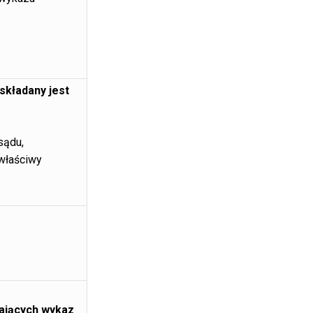
składany jest
sądu,
właściwy
ających wykaz