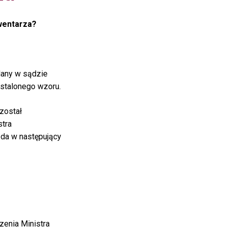
wentarza?
dany w sądzie
stalonego wzoru.
został
tra
ąda w następujący
zenia Ministra