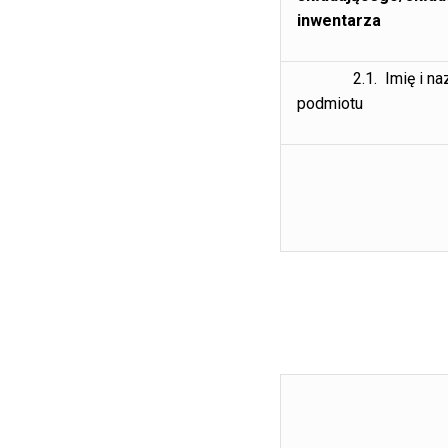
inwent
2.1. Imię i naz
podmiotu