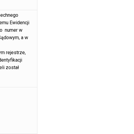
echnego
emu Ewidencji
bo numer w
Sądowym, a w
m rejestrze,
entyfikacji
eli został