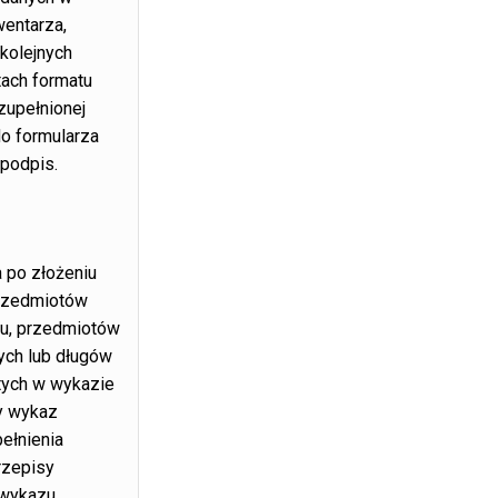
entarza,
 kolejnych
ach formatu
zupełnionej
do formularza
 podpis.
a po złożeniu
rzedmiotów
u, przedmiotów
ych lub długów
ych w wykazie
y wykaz
ełnienia
rzepisy
 wykazu