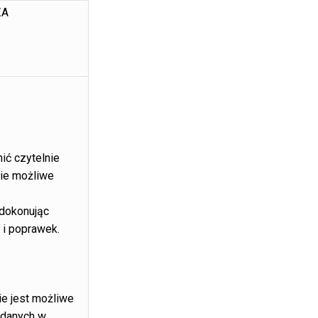
ZA
ić czytelnie
kie możliwe
 dokonując
 i poprawek.
e jest możliwe
 danych w