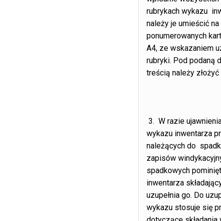
rubrykach wykazu inw
należy je umieścić na
ponumerowanych kart
A4, ze wskazaniem u
rubryki. Pod podaną 
treścią należy złożyć
3. W razie ujawnieni
wykazu inwentarza p
należących do spadk
zapisów windykacyjn
spadkowych pominięt
inwentarza składając
uzupełnia go. Do uzup
wykazu stosuje się p
dotyczące składania