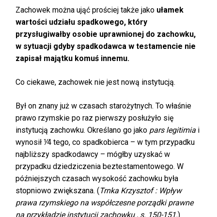
Zachowek można ująć prościej także jako
ułamek
wartości udziału spadkowego, który
przysługiwałby osobie uprawnionej do zachowku,
w sytuacji gdyby spadkodawca w testamencie nie
zapisał majątku komuś innemu.
Co ciekawe, zachowek nie jest nową instytucją.
Był on znany już w czasach starożytnych. To właśnie
prawo rzymskie po raz pierwszy posłużyło się
instytucją zachowku. Określano go jako
pars legitimia
i
wynosił ⅟4 tego, co spadkobierca – w tym przypadku
najbliższy spadkodawcy – mógłby uzyskać w
przypadku dziedziczenia beztestamentowego. W
późniejszych czasach wysokość zachowku była
stopniowo zwiększana. (
Trnka Krzysztof : Wpływ
prawa rzymskiego na współczesne porządki prawne
na przykładzie instytucji zachowku , s. 150-151.
)