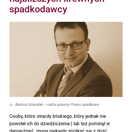
spadkodawcy
Bartosz Kowalak – radca prawny Prawo spadkowe
Osoby, które straciły bliskiego, który jednak nie
powołał ich do dziedziczenia ( lub tez pominął w
darowiźnie) , mogą niekiedy spotkać się z dość