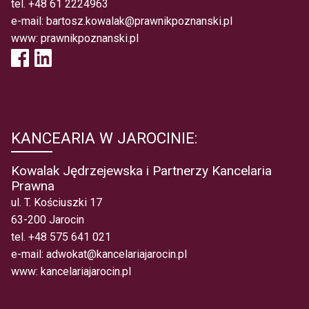
tel.
+48 61 2224963
e-mail:
bartosz.kowalak@prawnikpoznanski.pl
www:
prawnikpoznanski.pl
KANCEARIA W JAROCINIE:
Kowalak Jędrzejewska i Partnerzy Kancelaria
Prawna
ul. T. Kościuszki 17
63-200 Jarocin
tel.
+48 575 641 021
e-mail:
adwokat@kancelariajarocin.pl
www:
kancelariajarocin.pl