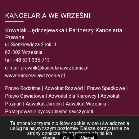
KANCELARIA WE WRZEŚNI:
Kowalak Jędrzejewska i Partnerzy Kancelaria
Prawna
ul. Sienkiewicza 2 lok. 1
62-302 Września
tel.
+48 531 335 713
e-mail:
prawnik@kancelariawrzesnia.pl
www:
kancelariawrzesnia.pl
Prawo Rodzinne
|
Adwokat Rozwód
|
Prawo Spadkowe
|
Prawo Oświatowe
|
Adwokat dla Kierowcy
|
Adwokat
Poznań
|
Adwokat Jarocin
|
Adwokat Września
|
Postępowanie dyscyplinarne nauczycieli
Ta strona korzysta z plików cookie w celu świadczenia
usług na najwyższym poziomie. Dalsze korzystanie ze
© Kowalak Jędrzejewska i Partnerzy
Polityka
strony oznacza, że zgadzasz się na ich
użycie.
OK
Wiecej