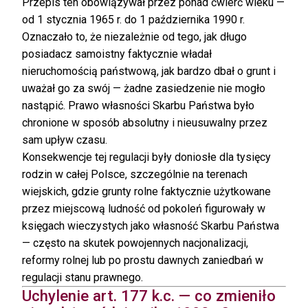
Przepis ten obowiązywał przez ponad ćwierć wieku —
od 1 stycznia 1965 r. do 1 października 1990 r.
Oznaczało to, że niezależnie od tego, jak długo
posiadacz samoistny faktycznie władał
nieruchomością państwową, jak bardzo dbał o grunt i
uważał go za swój — żadne zasiedzenie nie mogło
nastąpić. Prawo własności Skarbu Państwa było
chronione w sposób absolutny i nieusuwalny przez
sam upływ czasu.
Konsekwencje tej regulacji były doniosłe dla tysięcy
rodzin w całej Polsce, szczególnie na terenach
wiejskich, gdzie grunty rolne faktycznie użytkowane
przez miejscową ludność od pokoleń figurowały w
księgach wieczystych jako własność Skarbu Państwa
— często na skutek powojennych nacjonalizacji,
reformy rolnej lub po prostu dawnych zaniedbań w
regulacji stanu prawnego.
Uchylenie art. 177 k.c. — co zmieniło