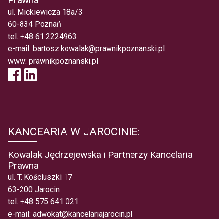
Prawna
ul. Mickiewicza 18a/3
60-834 Poznań
tel.
+48 61 2224963
e-mail:
bartosz.kowalak@prawnikpoznanski.pl
www:
prawnikpoznanski.pl
KANCEARIA W JAROCINIE:
Kowalak Jędrzejewska i Partnerzy Kancelaria
Prawna
ul. T. Kościuszki 17
63-200 Jarocin
tel.
+48 575 641 021
e-mail:
adwokat@kancelariajarocin.pl