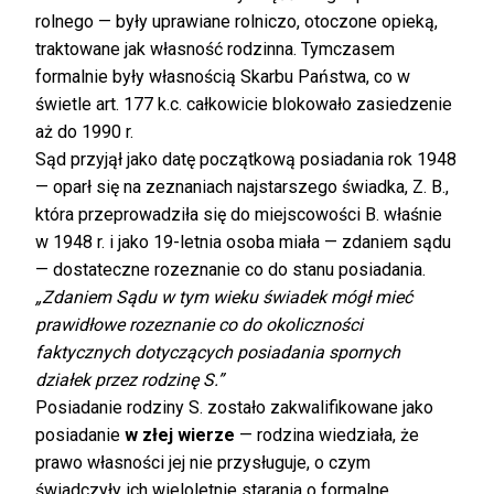
rolnego — były uprawiane rolniczo, otoczone opieką,
traktowane jak własność rodzinna. Tymczasem
formalnie były własnością Skarbu Państwa, co w
świetle art. 177 k.c. całkowicie blokowało zasiedzenie
aż do 1990 r.
Sąd przyjął jako datę początkową posiadania rok 1948
— oparł się na zeznaniach najstarszego świadka, Z. B.,
która przeprowadziła się do miejscowości B. właśnie
w 1948 r. i jako 19-letnia osoba miała — zdaniem sądu
— dostateczne rozeznanie co do stanu posiadania.
„Zdaniem Sądu w tym wieku świadek mógł mieć
prawidłowe rozeznanie co do okoliczności
faktycznych dotyczących posiadania spornych
działek przez rodzinę S.”
Posiadanie rodziny S. zostało zakwalifikowane jako
posiadanie
w złej wierze
— rodzina wiedziała, że
prawo własności jej nie przysługuje, o czym
świadczyły ich wieloletnie starania o formalne