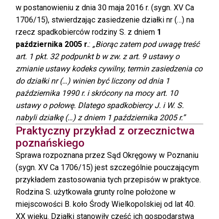
w postanowieniu z dnia 30 maja 2016 r. (sygn. XV Ca
1706/15), stwierdzając zasiedzenie działki nr (…) na
rzecz spadkobierców rodziny S. z dniem
1
października 2005 r.
:
„Biorąc zatem pod uwagę treść
art. 1 pkt. 32 podpunkt b w zw. z art. 9 ustawy o
zmianie ustawy kodeks cywilny, termin zasiedzenia co
do działki nr (…) winien być liczony od dnia 1
października 1990 r. i skrócony na mocy art. 10
ustawy o połowę. Dlatego spadkobiercy J. i W. S.
nabyli działkę (…) z dniem 1 października 2005 r.”
Praktyczny przykład z orzecznictwa
poznańskiego
Sprawa rozpoznana przez Sąd Okręgowy w Poznaniu
(sygn. XV Ca 1706/15) jest szczególnie pouczającym
przykładem zastosowania tych przepisów w praktyce.
Rodzina S. użytkowała grunty rolne położone w
miejscowości B. koło Środy Wielkopolskiej od lat 40.
XX wieku. Działki stanowiły część ich gospodarstwa