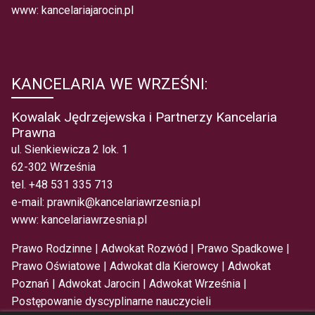
www:
kancelariajarocin.pl
KANCELARIA WE WRZEŚNI:
Kowalak Jędrzejewska i Partnerzy Kancelaria
Prawna
ul. Sienkiewicza 2 lok. 1
62-302 Września
tel.
+48 531 335 713
e-mail:
prawnik@kancelariawrzesnia.pl
www:
kancelariawrzesnia.pl
Prawo Rodzinne
|
Adwokat Rozwód
|
Prawo Spadkowe
|
Prawo Oświatowe
|
Adwokat dla Kierowcy
|
Adwokat
Poznań
|
Adwokat Jarocin
|
Adwokat Września
|
Postępowanie dyscyplinarne nauczycieli